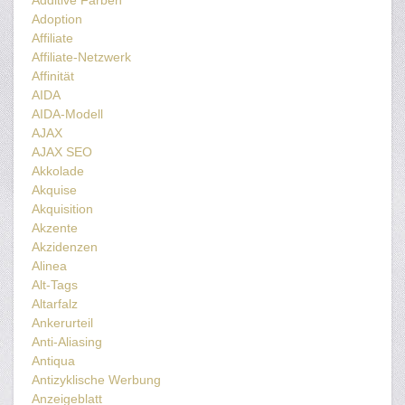
Additive Farben
Adoption
Affiliate
Affiliate-Netzwerk
Affinität
AIDA
AIDA-Modell
AJAX
AJAX SEO
Akkolade
Akquise
Akquisition
Akzente
Akzidenzen
Alinea
Alt-Tags
Altarfalz
Ankerurteil
Anti-Aliasing
Antiqua
Antizyklische Werbung
Anzeigeblatt