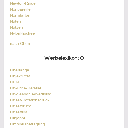
Newton-Ringe
Nonpareille
Normfarben
Nuten
Nutzen
Nylonklischee
nach Oben
Werbelexikon:
O
Oberlänge
Objektivität
OEM
Off-Price-Retailer
Off-Season Advertising
Offset-Rotationsdruck
Offsetdruck
Offsetfilm
Oligopol
Omnibusbefragung