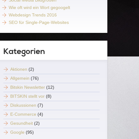
Social Media Bildgrößen
Wie oft wird ein Wort gegoogelt
Webdesign Trends 2016
SEO für Single-Page-Websites
Kategorien
Aktionen
(2)
Allgemein
(76)
Bitskin Newsletter
(12)
BITSKIN stellt vor
(8)
Diskussionen
(7)
E-Commerce
(4)
Gesundheit
(2)
Google
(95)