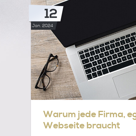
JETZT
HANDELN
12
MUSS
Jan. 2024
Warum jede Firma, ega
Webseite braucht