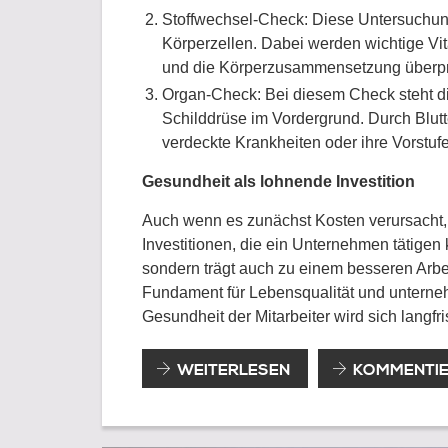
Stoffwechsel-Check: Diese Untersuchung
Körperzellen. Dabei werden wichtige V
und die Körperzusammensetzung überpr
Organ-Check: Bei diesem Check steht d
Schilddrüse im Vordergrund. Durch Blut
verdeckte Krankheiten oder ihre Vorstufen
Gesundheit als lohnende Investition
Auch wenn es zunächst Kosten verursacht, 
Investitionen, die ein Unternehmen tätigen 
sondern trägt auch zu einem besseren Arbei
Fundament für Lebensqualität und unternehm
Gesundheit der Mitarbeiter wird sich langfri
WARUM
WEITERLESEN
KOMMENTI
GESUNDHEITSVORSORGE
IM
UNTERNEHMEN