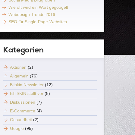
Social Media Bildgrößen
Wie oft wird ein Wort gegoogelt
Webdesign Trends 2016
SEO für Single-Page-Websites
Kategorien
Aktionen
(2)
Allgemein
(76)
Bitskin Newsletter
(12)
BITSKIN stellt vor
(8)
Diskussionen
(7)
E-Commerce
(4)
Gesundheit
(2)
Google
(95)