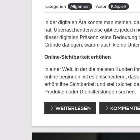
Kategorien
Allgemein
Autor
K.Spieß
In der digitalen Ära könnte man meinen, da
hat. Überraschenderweise gibt es jedoch n
dieser digitalen Präsenz keine Bedeutung 
Gründe darlegen, warum auch kleine Unte
Online-Sichtbarkeit erhöhen
In einer Welt, in der die meisten Kunden 
online beginnen, ist es entscheidend, dass
erhöht Ihre Sichtbarkeit und stellt sicher,
Produkten oder Dienstleistungen suchen.
WARUM
WEITERLESEN
KOMMENTI
JEDE
FIRMA,
EGAL
WIE
KLEIN,