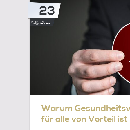
EINE
23
WEBSEITE
BRAUCHT
Aug. 2023
Warum Gesundheitsv
für alle von Vorteil ist