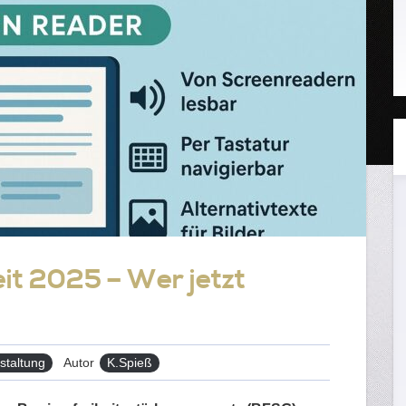
eit 2025 – Wer jetzt
taltung
Autor
K.Spieß