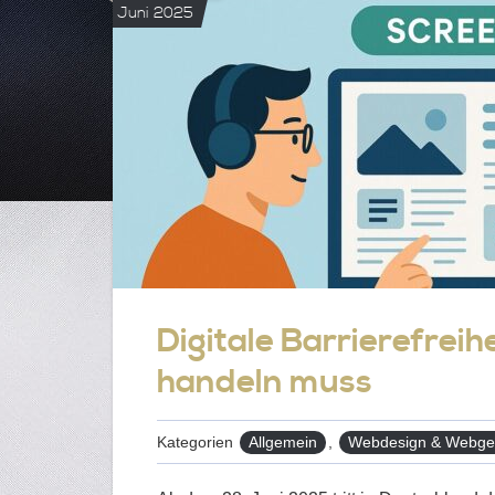
Juni 2025
Digitale Barrierefreih
handeln muss
Kategorien
Allgemein
,
Webdesign & Webges