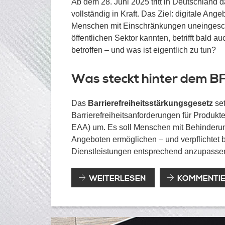
Ab dem 28. Juni 2025 tritt in Deutschland 
vollständig in Kraft. Das Ziel: digitale An
Menschen mit Einschränkungen uneingeschr
öffentlichen Sektor kannten, betrifft bald 
betroffen – und was ist eigentlich zu tun?
Was steckt hinter dem 
Das
Barrierefreiheitsstärkungsgesetz
set
Barrierefreiheitsanforderungen für Produkt
EAA) um. Es soll Menschen mit Behinderun
Angeboten ermöglichen – und verpflichtet
Dienstleistungen entsprechend anzupasse
DIGITALE
WEITERLESEN
KOMMENTI
BARRIEREFREIHEIT
2025
–
WER