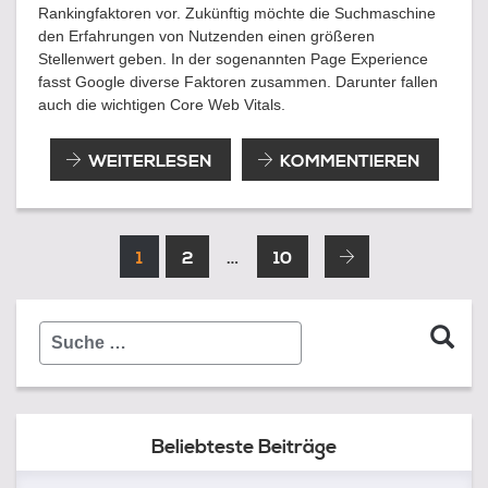
Rankingfaktoren vor. Zukünftig möchte die Suchmaschine
den Erfahrungen von Nutzenden einen größeren
Stellenwert geben. In der sogenannten Page Experience
fasst Google diverse Faktoren zusammen. Darunter fallen
auch die wichtigen Core Web Vitals.
PAGE
WEITERLESEN
KOMMENTIEREN
EXPERIENCE:
NEUER
RANKINGFAKTOR
Seitennummerierung
BEI
SEITE
SEITE
SEITE
1
2
…
10
GOOGLE
der
Beiträge
Suche
…
Beliebteste Beiträge