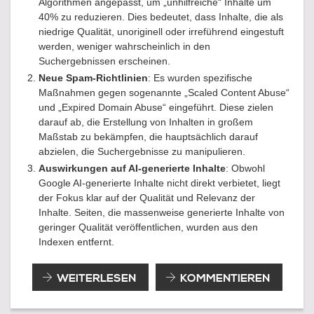
Algorithmen angepasst, um „unhilfreiche“ Inhalte um
40% zu reduzieren. Dies bedeutet, dass Inhalte, die als
niedrige Qualität, unoriginell oder irreführend eingestuft
werden, weniger wahrscheinlich in den
Suchergebnissen erscheinen​.
Neue Spam-Richtlinien
: Es wurden spezifische
Maßnahmen gegen sogenannte „Scaled Content Abuse“
und „Expired Domain Abuse“ eingeführt. Diese zielen
darauf ab, die Erstellung von Inhalten in großem
Maßstab zu bekämpfen, die hauptsächlich darauf
abzielen, die Suchergebnisse zu manipulieren​.
Auswirkungen auf AI-generierte Inhalte
: Obwohl
Google AI-generierte Inhalte nicht direkt verbietet, liegt
der Fokus klar auf der Qualität und Relevanz der
Inhalte. Seiten, die massenweise generierte Inhalte von
geringer Qualität veröffentlichen, wurden aus den
Indexen entfernt​.
GROSSES G
WEITERLESEN
KOMMENTIEREN
OOGLE U
PDATE I