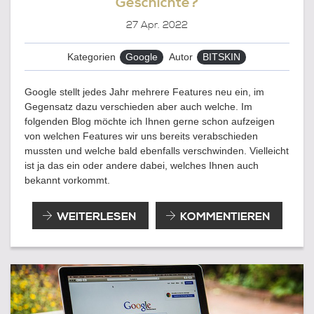
Geschichte?
27
Apr. 2022
Kategorien
Google
Autor
BITSKIN
Google stellt jedes Jahr mehrere Features neu ein, im
Gegensatz dazu verschieden aber auch welche. Im
folgenden Blog möchte ich Ihnen gerne schon aufzeigen
von welchen Features wir uns bereits verabschieden
mussten und welche bald ebenfalls verschwinden. Vielleicht
ist ja das ein oder andere dabei, welches Ihnen auch
bekannt vorkommt.
DER
WEITERLESEN
KOMMENTIEREN
GOOGLE
FRIEDHOF
–
ALLES
SCHON
LÄNGST
GESCHICHTE?