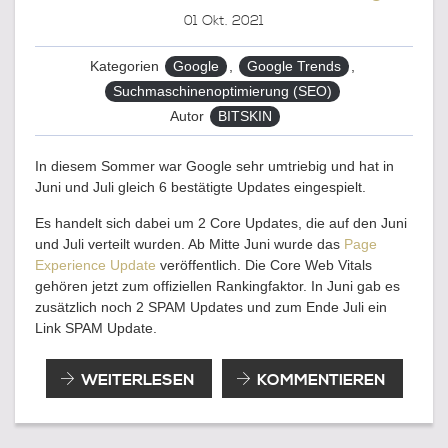
01
Okt. 2021
Kategorien
Google
,
Google Trends
,
Suchmaschinenoptimierung (SEO)
Autor
BITSKIN
In diesem Sommer war Google sehr umtriebig und hat in
Juni und Juli gleich 6 bestätigte Updates eingespielt.
Es handelt sich dabei um 2 Core Updates, die auf den Juni
und Juli verteilt wurden. Ab Mitte Juni wurde das
Page
Experience Update
veröffentlich. Die Core Web Vitals
gehören jetzt zum offiziellen Rankingfaktor. In Juni gab es
zusätzlich noch 2 SPAM Updates und zum Ende Juli ein
Link SPAM Update.
DER
WEITERLESEN
KOMMENTIEREN
UPDATE
SOMMER
2021