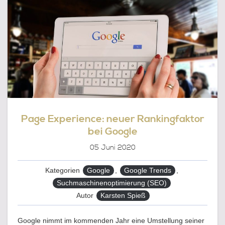
BEI
GOOGLE
Page Experience: neuer Rankingfaktor
bei Google
05
Juni 2020
Kategorien
Google
,
Google Trends
,
Suchmaschinenoptimierung (SEO)
Autor
Karsten Spieß
Google nimmt im kommenden Jahr eine Umstellung seiner