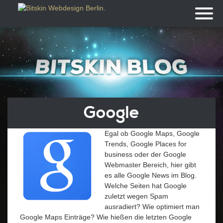
Toggl
naviga
Google
Egal ob Google Maps, Google
Trends, Google Places for
business oder der Google
Webmaster Bereich, hier gibt
es alle Google News im Blog.
Welche Seiten hat Google
zuletzt wegen Spam
ausradiert? Wie optimiert man
Google Maps Einträge? Wie hießen die letzten Google