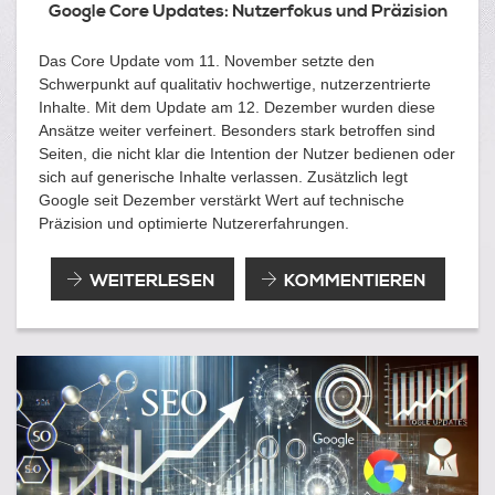
Google Core Updates: Nutzerfokus und Präzision
Das Core Update vom 11. November setzte den
Schwerpunkt auf qualitativ hochwertige, nutzerzentrierte
Inhalte. Mit dem Update am 12. Dezember wurden diese
Ansätze weiter verfeinert. Besonders stark betroffen sind
Seiten, die nicht klar die Intention der Nutzer bedienen oder
sich auf generische Inhalte verlassen. Zusätzlich legt
Google seit Dezember verstärkt Wert auf technische
Präzision und optimierte Nutzererfahrungen.
DIE
WEITERLESEN
KOMMENTIEREN
NEUESTEN
GOOGLE-
UPDATES
UND
WORDPRESS-
OPTIMIERUNGEN:
NOVEMBER
BIS
DEZEMBER