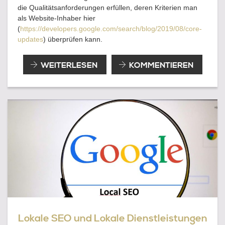
die Qualitätsanforderungen erfüllen, deren Kriterien man
als Website-Inhaber hier
(
https://developers.google.com/search/blog/2019/08/core-
updates
) überprüfen kann.
GOOGLE
WEITERLESEN
KOMMENTIEREN
CORE
UPDATE
IM
MAI
2022
Lokale SEO und Lokale Dienstleistungen