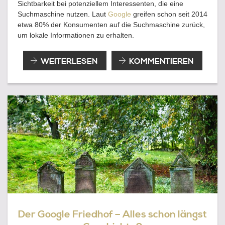
Sichtbarkeit bei potenziellem Interessenten, die eine
Suchmaschine nutzen. Laut
Google
greifen schon seit 2014
etwa 80% der Konsumenten auf die Suchmaschine zurück,
um lokale Informationen zu erhalten.
LOKALE
WEITERLESEN
KOMMENTIEREN
SEO
UND
LOKALE
DIENSTLEISTUNGEN
VON
GOOGLE
Der Google Friedhof – Alles schon längst