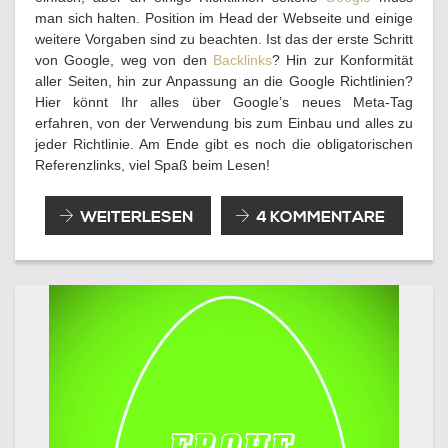
man sich halten. Position im Head der Webseite und einige
weitere Vorgaben sind zu beachten. Ist das der erste Schritt
von Google, weg von den
Backlinks
? Hin zur Konformität
aller Seiten, hin zur Anpassung an die Google Richtlinien?
Hier könnt Ihr alles über Google’s neues Meta-Tag
erfahren, von der Verwendung bis zum Einbau und alles zu
jeder Richtlinie. Am Ende gibt es noch die obligatorischen
Referenzlinks, viel Spaß beim Lesen!
GOOGLE’S
WEITERLESEN
4 KOMMENTARE
NEUES
META-
TAG:
RANKME!