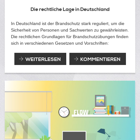
Die rechtliche Lage in Deutschland
In Deutschland ist der Brandschutz stark reguliert, um die
Sicherheit von Personen und Sachwerten zu gewährleisten.
Die rechtlichen Grundlagen für Brandschutzübungen finden
sich in verschiedenen Gesetzen und Vorschriften:
SIND
WEITERLESEN
KOMMENTIEREN
BRANDSCHUTZÜBUNGEN
PFLICHT?
EIN
BLICK
AUF
DIE
GESETZLICHEN
ANFORDERUNGEN