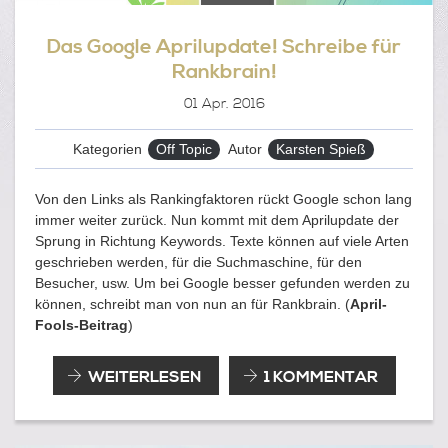
Das Google Aprilupdate! Schreibe für
Rankbrain!
01
Apr. 2016
Kategorien
Off Topic
Autor
Karsten Spieß
Von den Links als Rankingfaktoren rückt Google schon lang
immer weiter zurück. Nun kommt mit dem Aprilupdate der
Sprung in Richtung Keywords. Texte können auf viele Arten
geschrieben werden, für die Suchmaschine, für den
Besucher, usw. Um bei Google besser gefunden werden zu
können, schreibt man von nun an für Rankbrain. (
April-
Fools-Beitrag
)
DAS
WEITERLESEN
1 KOMMENTAR
GOOGLE
APRILUPDATE!
SCHREIBE