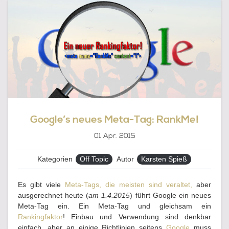
FÜR
RANKBRAIN!
Google’s neues Meta-Tag: RankMe!
01
Apr. 2015
Kategorien
Off Topic
Autor
Karsten Spieß
Es gibt viele
Meta-Tags, die meisten sind veraltet,
aber
ausgerechnet heute (
am 1.4.2015
) führt Google ein neues
Meta-Tag ein. Ein Meta-Tag und gleichsam ein
Rankingfaktor
! Einbau und Verwendung sind denkbar
einfach, aber an einige Richtlinien seitens
Google
muss