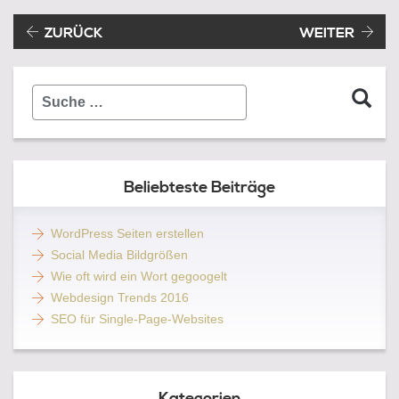
Beitragsnavigation
Vorheriger Beitrag:
ZURÜCK
WEITER
Suche
…
Beliebteste Beiträge
WordPress Seiten erstellen
Social Media Bildgrößen
Wie oft wird ein Wort gegoogelt
Webdesign Trends 2016
SEO für Single-Page-Websites
Kategorien