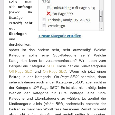
sollte man
sich
anfangs
(
bevor Ihr
Beiträge
erstellt!
)
sehr
gut
überlegen
und
durchdenken,
später ist das ändern sehr, sehr aufwendig! Welche
Kategorie sollte eine Sub-Kategorie sein? Welche
Kategorien kann ich zusammenfassen? Wir haben zum
Beispiel die Kategorie
SEO
. Diese hat die Sub-Kategorien
Off-Page-SEO
und
On-Page-SEO
. Wenn ich jetzt einen
Beitrag in der Kategorie „
On-Page-SEO
“ schreibe, dann
sehe ich diesen auch in der Kategorie „
SEO“
, aber nicht in
der Kategorie „
Off-Page-SEO“
. Es ist also nicht nötig, beim
Wählen der Kategorie für Eure Beiträge, eine Kind-
Kategorie und Elternkategorie zu wählen. Es genügt die
Kindkategorie allein (
siehe Bild
), andernfalls entsteht der
Beitrag in manchen WordPress Versionen 2-mal! Schreibt
also nicht einfach drauflos und erstellt später Kategorien,