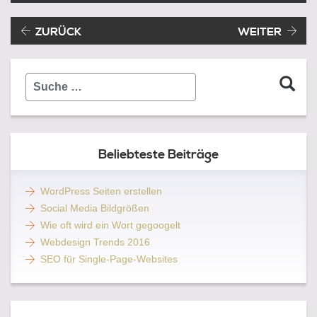
Beitragsnavigation
Vorheriger Beitrag:
ZURÜCK
WEITER
Suche
…
Beliebteste Beiträge
WordPress Seiten erstellen
Social Media Bildgrößen
Wie oft wird ein Wort gegoogelt
Webdesign Trends 2016
SEO für Single-Page-Websites