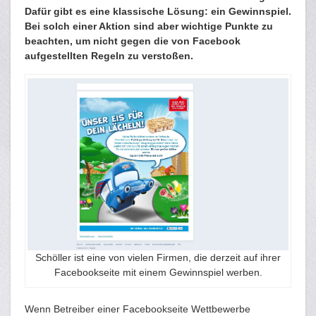
Dafür gibt es eine klassische Lösung: ein Gewinnspiel.
Bei solch einer Aktion sind aber wichtige Punkte zu
beachten, um nicht gegen die von Facebook
aufgestellten Regeln zu verstoßen.
Schöller ist eine von vielen Firmen, die derzeit auf ihrer
Facebookseite mit einem Gewinnspiel werben.
Wenn Betreiber einer Facebookseite Wettbewerbe