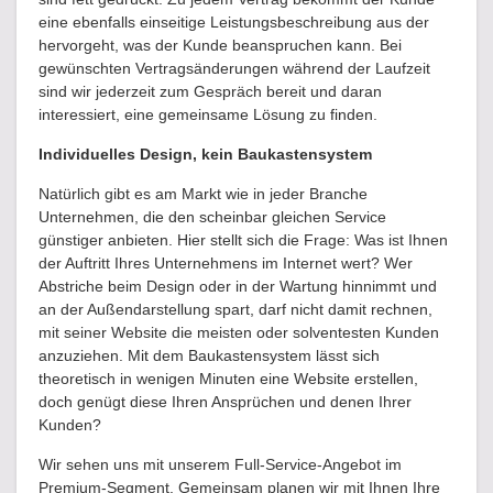
eine ebenfalls einseitige Leistungsbeschreibung aus der
hervorgeht, was der Kunde beanspruchen kann. Bei
gewünschten Vertragsänderungen während der Laufzeit
sind wir jederzeit zum Gespräch bereit und daran
interessiert, eine gemeinsame Lösung zu finden.
Individuelles Design, kein Baukastensystem
Natürlich gibt es am Markt wie in jeder Branche
Unternehmen, die den scheinbar gleichen Service
günstiger anbieten. Hier stellt sich die Frage: Was ist Ihnen
der Auftritt Ihres Unternehmens im Internet wert? Wer
Abstriche beim Design oder in der Wartung hinnimmt und
an der Außendarstellung spart, darf nicht damit rechnen,
mit seiner Website die meisten oder solventesten Kunden
anzuziehen. Mit dem Baukastensystem lässt sich
theoretisch in wenigen Minuten eine Website erstellen,
doch genügt diese Ihren Ansprüchen und denen Ihrer
Kunden?
Wir sehen uns mit unserem Full-Service-Angebot im
Premium-Segment. Gemeinsam planen wir mit Ihnen Ihre