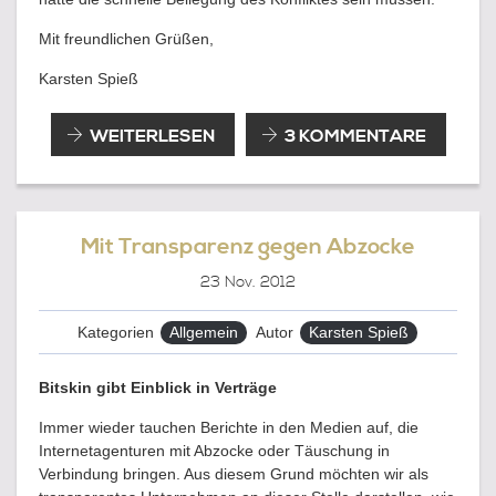
Mit freundlichen Grüßen,
Karsten Spieß
OFFENER
WEITERLESEN
3 KOMMENTARE
BRIEF
AN
RECHTSANWALT
STEFAN
Mit Transparenz gegen Abzocke
MUSIOL
23
Nov. 2012
Kategorien
Allgemein
Autor
Karsten Spieß
Bitskin gibt Einblick in Verträge
Immer wieder tauchen Berichte in den Medien auf, die
Internetagenturen mit Abzocke oder Täuschung in
Verbindung bringen. Aus diesem Grund möchten wir als