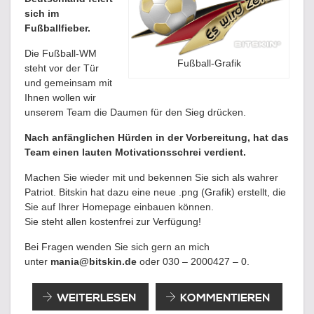
sich im
Fußballfieber.
Die Fußball-WM
Fußball-Grafik
steht vor der Tür
und gemeinsam mit
Ihnen wollen wir
unserem Team die Daumen für den Sieg drücken.
Nach anfänglichen Hürden in der Vorbereitung, hat das
Team einen lauten Motivationsschrei verdient.
Machen Sie wieder mit und bekennen Sie sich als wahrer
Patriot. Bitskin hat dazu eine neue .png (Grafik) erstellt, die
Sie auf Ihrer Homepage einbauen können.
Sie steht allen kostenfrei zur Verfügung!
Bei Fragen wenden Sie sich gern an mich
unter
mania@bitskin.de
oder 030 – 2000427 – 0.
ES
WEITERLESEN
KOMMENTIEREN
WIRD