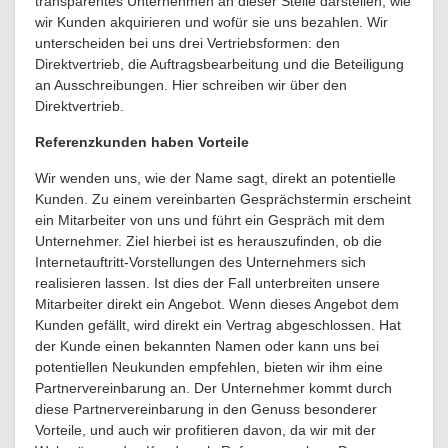
transparentes Unternehmen an dieser Stelle darstellen, wie
wir Kunden akquirieren und wofür sie uns bezahlen. Wir
unterscheiden bei uns drei Vertriebsformen: den
Direktvertrieb, die Auftragsbearbeitung und die Beteiligung
an Ausschreibungen. Hier schreiben wir über den
Direktvertrieb.
Referenzkunden haben Vorteile
Wir wenden uns, wie der Name sagt, direkt an potentielle
Kunden. Zu einem vereinbarten Gesprächstermin erscheint
ein Mitarbeiter von uns und führt ein Gespräch mit dem
Unternehmer. Ziel hierbei ist es herauszufinden, ob die
Internetauftritt-Vorstellungen des Unternehmers sich
realisieren lassen. Ist dies der Fall unterbreiten unsere
Mitarbeiter direkt ein Angebot. Wenn dieses Angebot dem
Kunden gefällt, wird direkt ein Vertrag abgeschlossen. Hat
der Kunde einen bekannten Namen oder kann uns bei
potentiellen Neukunden empfehlen, bieten wir ihm eine
Partnervereinbarung an. Der Unternehmer kommt durch
diese Partnervereinbarung in den Genuss besonderer
Vorteile, und auch wir profitieren davon, da wir mit der