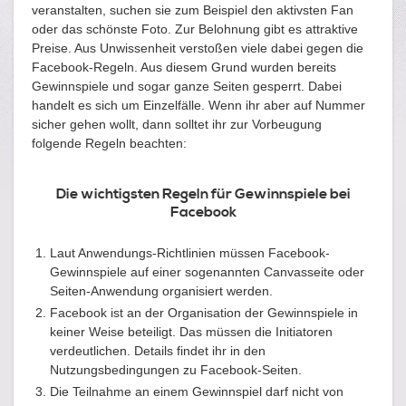
veranstalten, suchen sie zum Beispiel den aktivsten Fan
oder das schönste Foto. Zur Belohnung gibt es attraktive
Preise. Aus Unwissenheit verstoßen viele dabei gegen die
Facebook-Regeln. Aus diesem Grund wurden bereits
Gewinnspiele und sogar ganze Seiten gesperrt. Dabei
handelt es sich um Einzelfälle. Wenn ihr aber auf Nummer
sicher gehen wollt, dann solltet ihr zur Vorbeugung
folgende Regeln beachten:
Die wichtigsten Regeln für Gewinnspiele bei
Facebook
Laut Anwendungs-Richtlinien müssen Facebook-
Gewinnspiele auf einer sogenannten Canvasseite oder
Seiten-Anwendung organisiert werden.
Facebook ist an der Organisation der Gewinnspiele in
keiner Weise beteiligt. Das müssen die Initiatoren
verdeutlichen. Details findet ihr in den
Nutzungsbedingungen zu Facebook-Seiten.
Die Teilnahme an einem Gewinnspiel darf nicht von