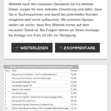
Website nach den neuesten Standards bis ins kleinste
Detail, sorgen für eine zeitnahe Umsetzung und dafür, dass
Sie in Suchmaschinen und damit bei potentiellen Kunden
möglichst weit vorne auftauchen. Mit unserem Service
stellen wir sicher, dass Ihre Website immer auf dem
neuesten Stand ist. Bei Fragen stehen wir Ihnen montags
bis freitags von 9 bis 19 Uhr zur Verfügung.
MIT
WEITERLESEN
2 KOMMENTARE
TRANSPARENZ
GEGEN
ABZOCKE