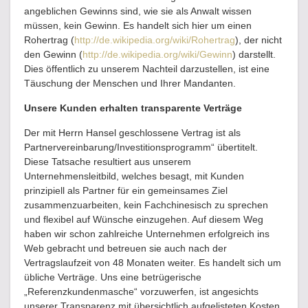
angeblichen Gewinns sind, wie sie als Anwalt wissen
müssen, kein Gewinn. Es handelt sich hier um einen
Rohertrag (
http://de.wikipedia.org/wiki/Rohertrag
), der nicht
den Gewinn (
http://de.wikipedia.org/wiki/Gewinn
) darstellt.
Dies öffentlich zu unserem Nachteil darzustellen, ist eine
Täuschung der Menschen und Ihrer Mandanten.
Unsere Kunden erhalten transparente Verträge
Der mit Herrn Hansel geschlossene Vertrag ist als
Partnervereinbarung/Investitionsprogramm“ übertitelt.
Diese Tatsache resultiert aus unserem
Unternehmensleitbild, welches besagt, mit Kunden
prinzipiell als Partner für ein gemeinsames Ziel
zusammenzuarbeiten, kein Fachchinesisch zu sprechen
und flexibel auf Wünsche einzugehen. Auf diesem Weg
haben wir schon zahlreiche Unternehmen erfolgreich ins
Web gebracht und betreuen sie auch nach der
Vertragslaufzeit von 48 Monaten weiter. Es handelt sich um
übliche Verträge. Uns eine betrügerische
„Referenzkundenmasche“ vorzuwerfen, ist angesichts
unserer Transparenz mit übersichtlich aufgelisteten Kosten