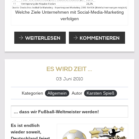
Welche Ziele Unternehmen mit Social-Media-Marketing
verfolgen
WIE
WEITERLESEN
KOMMENTIEREN
ERKENNE
ICH
DIE
PERFEKTE
ES WIRD ZEIT …
SOCIAL-
MEDIA-
03
Juni 2010
AGENTUR?!
Kategorien
Allgemein
Autor
Karsten Spieß
… dass wir Fußball-Weltmeister werden!
Es ist endlich
wieder soweit,
Deutschland feiert