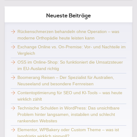
Neueste Beiträge
Rückenschmerzen behandeln ohne Operation – was
moderne Orthopädie heute leisten kann
Exchange Online vs. On-Premise: Vor- und Nachteile im
Vergleich
OSS im Online-Shop: So funktioniert die Umsatzsteuer
im EU-Ausland richtig
Boomerang Reisen – Der Spezialist für Australien,
Neuseeland und besondere Fernreisen
Contentoptimierung für SEO und KI-Tools – was heute
wirklich zählt
Technische Schulden in WordPress: Das unsichtbare
Problem hinter langsamen, instabilen und schlecht
rankenden Websites
Elementor, WPBakery oder Custom Theme – was ist
langfristig wirklich sinnvoll?