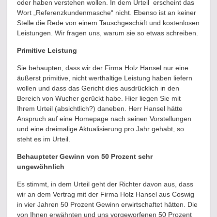
oder haben verstehen wollen. In dem Urteil erscheint das
Wort „Referenzkundenmasche“ nicht. Ebenso ist an keiner
Stelle die Rede von einem Tauschgeschäft und kostenlosen
Leistungen. Wir fragen uns, warum sie so etwas schreiben.
Primitive Leistung
Sie behaupten, dass wir der Firma Holz Hansel nur eine
äußerst primitive, nicht werthaltige Leistung haben liefern
wollen und dass das Gericht dies ausdrücklich in den
Bereich von Wucher gerückt habe. Hier liegen Sie mit
Ihrem Urteil (absichtlich?) daneben. Herr Hansel hätte
Anspruch auf eine Homepage nach seinen Vorstellungen
und eine dreimalige Aktualisierung pro Jahr gehabt, so
steht es im Urteil.
Behaupteter Gewinn von 50 Prozent sehr
ungewöhnlich
Es stimmt, in dem Urteil geht der Richter davon aus, dass
wir an dem Vertrag mit der Firma Holz Hansel aus Coswig
in vier Jahren 50 Prozent Gewinn erwirtschaftet hätten. Die
von Ihnen erwähnten und uns vorgeworfenen 50 Prozent