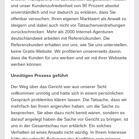
und unser Kundenzufriedenheit von 90 Prozent absolut
unverständlich und nur dadurch zu erklären, dass Sie
offenbar versuchen, Ihren eigenen Marktwert als Anwalt zu
steigern und dabei auch nicht vor Tatsachenverdrehungen
zurückschrecken. Mehr als 2000 Internet-Agenturen
deutschlandweit arbeiten mit Referenzkunden. Die
Referenzkunden erhalten von uns, wie Sie uns unterstellen,
keine Gratis-Website. Wir profitieren unsererseits davon,
dass die Kunden für uns werben und wir mit ihrer Webseite
werben können.
Unnötigen Prozess geführt
Der Weg über das Gericht war aus unserer Sicht
vollkommen unnötig und hätte sich in einem persönlichen
Gespräch problemlos klären lassen. Die Tatsache, dass wir
mehrfach bei Ihnen angerufen haben, um die Sache zu
besprechen, Sie aber dazu nicht bereit waren, sondern es
darauf angelegt haben die Sache vor Gericht zu bringen, ist
uns in der Gesamtschau nun erklärlich. Ein solches
Verhalten ist eines Anwalts nicht würdig. In Ihrem Interesse
hätte die schnelle Beilegung des Konfliktes sein müssen.