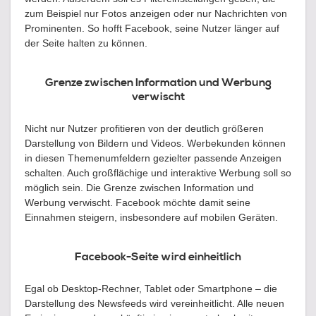
zum Beispiel nur Fotos anzeigen oder nur Nachrichten von
Prominenten. So hofft Facebook, seine Nutzer länger auf
der Seite halten zu können.
Grenze zwischen Information und Werbung
verwischt
Nicht nur Nutzer profitieren von der deutlich größeren
Darstellung von Bildern und Videos. Werbekunden können
in diesen Themenumfeldern gezielter passende Anzeigen
schalten. Auch großflächige und interaktive Werbung soll so
möglich sein. Die Grenze zwischen Information und
Werbung verwischt. Facebook möchte damit seine
Einnahmen steigern, insbesondere auf mobilen Geräten.
Facebook-Seite wird einheitlich
Egal ob Desktop-Rechner, Tablet oder Smartphone – die
Darstellung des Newsfeeds wird vereinheitlicht. Alle neuen