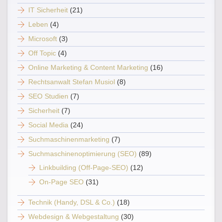
IT Sicherheit
(21)
Leben
(4)
Microsoft
(3)
Off Topic
(4)
Online Marketing & Content Marketing
(16)
Rechtsanwalt Stefan Musiol
(8)
SEO Studien
(7)
Sicherheit
(7)
Social Media
(24)
Suchmaschinenmarketing
(7)
Suchmaschinenoptimierung (SEO)
(89)
Linkbuilding (Off-Page-SEO)
(12)
On-Page SEO
(31)
Technik (Handy, DSL & Co.)
(18)
Webdesign & Webgestaltung
(30)