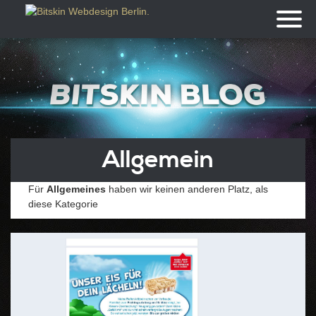
Toggl
naviga
Allgemein
Für
Allgemeines
haben wir keinen anderen Platz, als
diese Kategorie