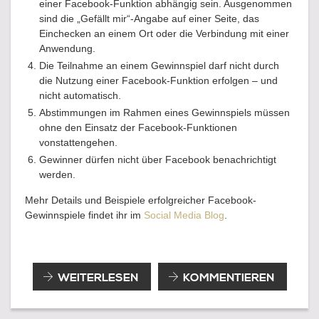
einer Facebook-Funktion abhängig sein. Ausgenommen
sind die „Gefällt mir“-Angabe auf einer Seite, das
Einchecken an einem Ort oder die Verbindung mit einer
Anwendung.
Die Teilnahme an einem Gewinnspiel darf nicht durch
die Nutzung einer Facebook-Funktion erfolgen – und
nicht automatisch.
Abstimmungen im Rahmen eines Gewinnspiels müssen
ohne den Einsatz der Facebook-Funktionen
vonstattengehen.
Gewinner dürfen nicht über Facebook benachrichtigt
werden.
Mehr Details und Beispiele erfolgreicher Facebook-
Gewinnspiele findet ihr im
Social Media Blog
.
MEHR
WEITERLESEN
KOMMENTIEREN
FACEBOOKFANS
PER