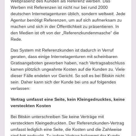
Webpräsenz des Kunden als Referenz werben. Das
Werben mit Referenzen ist nicht nur bei rund 2000
deutschen Internetagenturen üblich, sondern weltweit. Jede
Agentur benötigt Referenzen, um auf sich aufmerksam zu
machen und sich in der Öffentlichkeit zu präsentieren. In
den Medien ist oft von der „Referenzkundenmasche“ die
Rede.
Das System mit Referenzkunden ist dadurch in Verruf
geraten, dass einige Internetagenturen mit scheinbaren
Gratisangeboten geworben haben, nach Vertragsabschluss
kamen plötzlich ungeahnte Kosten auf die Kunden zu. Viele
dieser Fälle endeten vor Gericht. So soll es bei Bitskin nicht
sein. Daher kann sich der Kunde bei uns auf folgendes
verlassen:
Vertrag umfasst eine Seite, kein Kleingedrucktes, keine
versteckten Kosten
Bei Bitskin unterschreiben Sie keine Verträge mit
verstecktem Kleingedruckten. Der Referenzkunden-Vertrag
umfasst lediglich eine Seite, die Kosten und die Zahlweise
sind fett gedruckt. Zu jedem Vertrag bekommt der Kunde