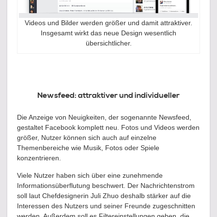
Videos und Bilder werden größer und damit attraktiver.
Insgesamt wirkt das neue Design wesentlich
übersichtlicher.
Newsfeed: attraktiver und individueller
Die Anzeige von Neuigkeiten, der sogenannte Newsfeed,
gestaltet Facebook komplett neu. Fotos und Videos werden
größer, Nutzer können sich auch auf einzelne
Themenbereiche wie Musik, Fotos oder Spiele
konzentrieren.
Viele Nutzer haben sich über eine zunehmende
Informationsüberflutung beschwert. Der Nachrichtenstrom
soll laut Chefdesignerin Juli Zhuo deshalb stärker auf die
Interessen des Nutzers und seiner Freunde zugeschnitten
werden. Außerdem soll es Filtereinstellungen geben, die