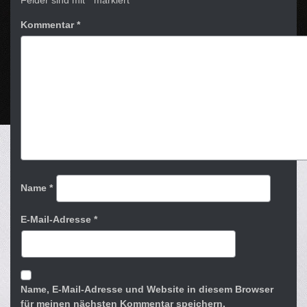
Felder sind mit
*
markiert
Kommentar
*
Name
*
E-Mail-Adresse
*
Name, E-Mail-Adresse und Website in diesem Browser
für meinen nächsten Kommentar speichern.