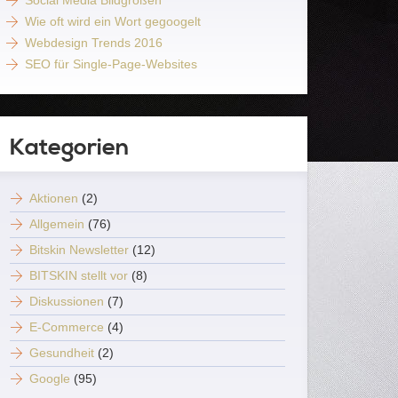
Social Media Bildgrößen
Wie oft wird ein Wort gegoogelt
Webdesign Trends 2016
SEO für Single-Page-Websites
Kategorien
Aktionen
(2)
Allgemein
(76)
Bitskin Newsletter
(12)
BITSKIN stellt vor
(8)
Diskussionen
(7)
E-Commerce
(4)
Gesundheit
(2)
Google
(95)