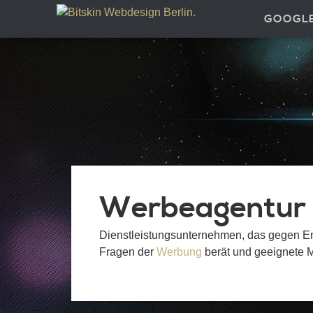
GOOGL
Werbeagentur
Dienstleistungsunternehmen, das gegen Ent
Fragen der
Werbung
berät und geeignete