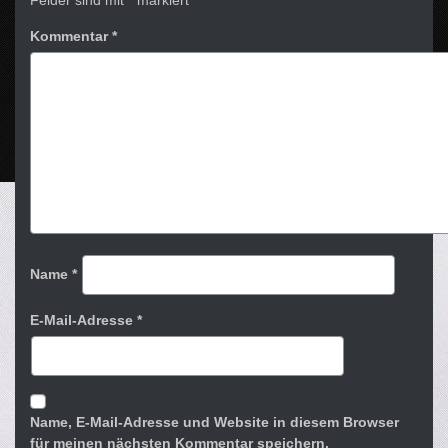
Felder sind mit
*
markiert
Kommentar
*
Name
*
E-Mail-Adresse
*
Name, E-Mail-Adresse und Website in diesem Browser
für meinen nächsten Kommentar speichern.