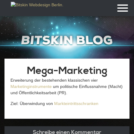
Toggl
naviga
Mega-Marketing
Erweiterung der bestehenden klassischen vier
Marketinginstrumente
um politische Einflussnahme (Macht)
und Öffentlichkeitsarbeit (PR).
Ziel: Überwindung von
Markteintrittsschranken
Schreibe einen Kommentar