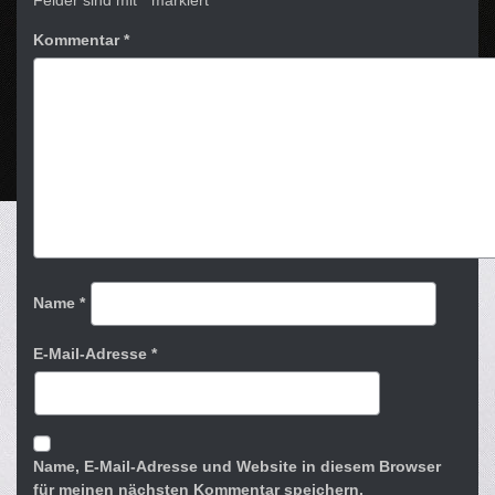
Felder sind mit
*
markiert
Kommentar
*
Name
*
E-Mail-Adresse
*
Name, E-Mail-Adresse und Website in diesem Browser
für meinen nächsten Kommentar speichern.