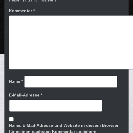
Felder sind mit
*
markiert
Kommentar
*
Name
*
E-Mail-Adresse
*
Name, E-Mail-Adresse und Website in diesem Browser
für meinen nächsten Kommentar speichern.