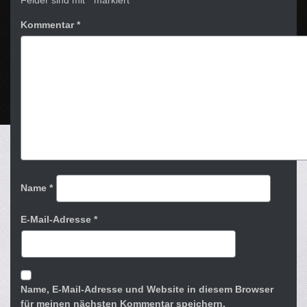
Felder sind mit
*
markiert
Kommentar
*
Name
*
E-Mail-Adresse
*
Name, E-Mail-Adresse und Website in diesem Browser
für meinen nächsten Kommentar speichern.