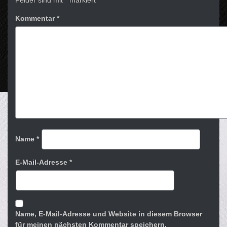
Felder sind mit
*
markiert
Kommentar
*
Name
*
E-Mail-Adresse
*
Name, E-Mail-Adresse und Website in diesem Browser
für meinen nächsten Kommentar speichern.