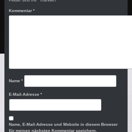
Felder sind mit
*
markiert
Kommentar
*
Name
*
E-Mail-Adresse
*
Name, E-Mail-Adresse und Website in diesem Browser
für meinen nächsten Kommentar speichern.