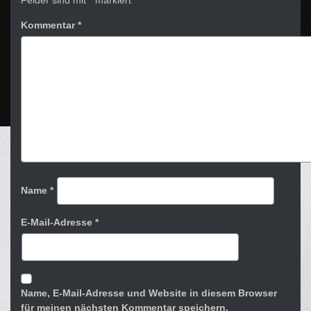
Felder sind mit
*
markiert
Kommentar
*
Name
*
E-Mail-Adresse
*
Name, E-Mail-Adresse und Website in diesem Browser
für meinen nächsten Kommentar speichern.