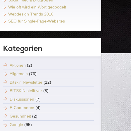
Social Media Bildgrößen
Wie oft wird ein Wort gegoogelt
Webdesign Trends 2016
SEO für Single-Page-Websites
Kategorien
Aktionen
(2)
Allgemein
(76)
Bitskin Newsletter
(12)
BITSKIN stellt vor
(8)
Diskussionen
(7)
E-Commerce
(4)
Gesundheit
(2)
Google
(95)