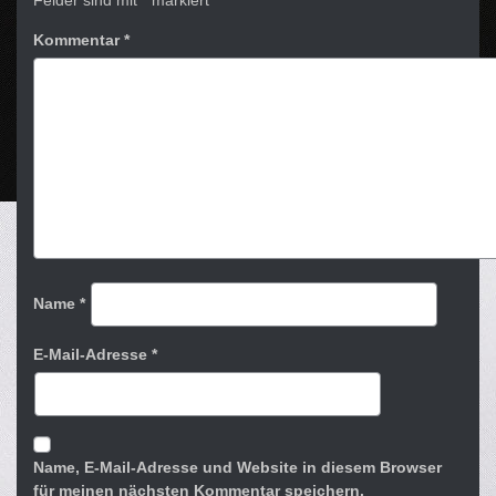
Felder sind mit
*
markiert
Kommentar
*
Name
*
E-Mail-Adresse
*
Name, E-Mail-Adresse und Website in diesem Browser
für meinen nächsten Kommentar speichern.