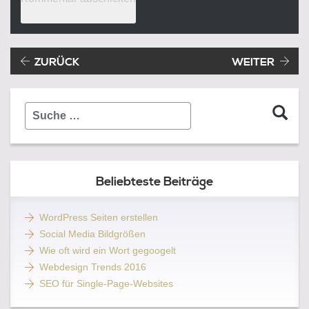
Beitragsnavigation
Vorheriger Beitrag:
ZURÜCK
WEITER
Suche
…
Beliebteste Beiträge
WordPress Seiten erstellen
Social Media Bildgrößen
Wie oft wird ein Wort gegoogelt
Webdesign Trends 2016
SEO für Single-Page-Websites