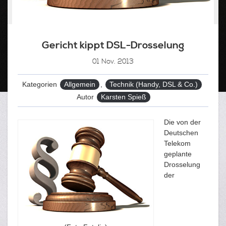
Gericht kippt DSL-Drosselung
01
Nov. 2013
Kategorien
Allgemein
,
Technik (Handy, DSL & Co.)
Autor
Karsten Spieß
Die von der
Deutschen
Telekom
geplante
Drosselung
der