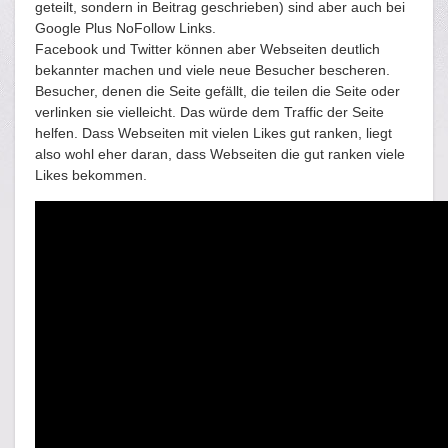
geteilt, sondern in Beitrag geschrieben) sind aber auch bei
Google Plus NoFollow Links.
Facebook und Twitter können aber Webseiten deutlich
bekannter machen und viele neue Besucher bescheren.
Besucher, denen die Seite gefällt, die teilen die Seite oder
verlinken sie vielleicht. Das würde dem Traffic der Seite
helfen. Dass Webseiten mit vielen Likes gut ranken, liegt
also wohl eher daran, dass Webseiten die gut ranken viele
Likes bekommen.