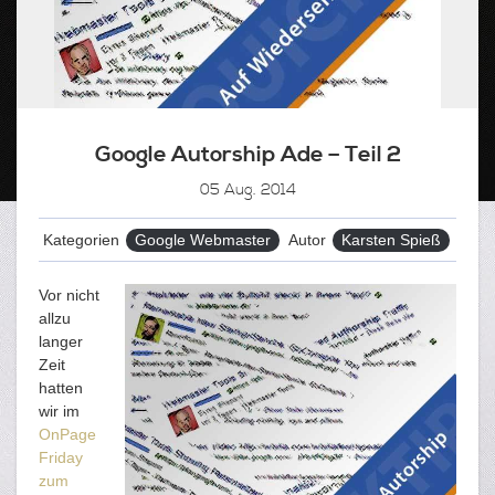
Google Autorship Ade – Teil 2
05
Aug. 2014
Kategorien
Google Webmaster
Autor
Karsten Spieß
Vor nicht
allzu
langer
Zeit
hatten
wir im
OnPage
Friday
zum