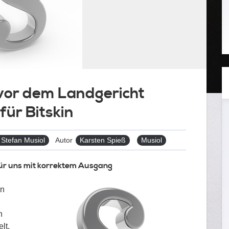
vor dem Landgericht
für Bitskin
Tags
 Stefan Musiol
Autor
Karsten Spieß
Musiol
für uns mit korrektem Ausgang
on
n
lt.