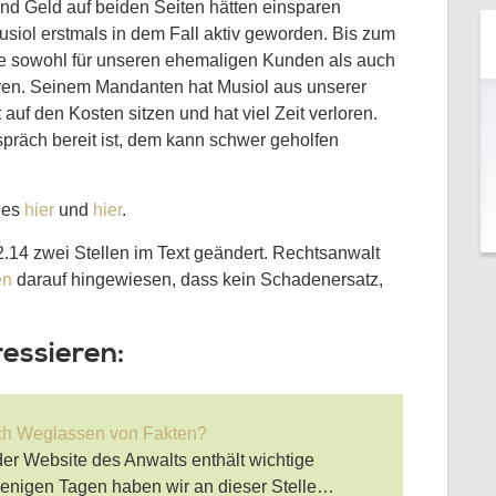
 und Geld auf beiden Seiten hätten einsparen
siol erstmals in dem Fall aktiv geworden. Bis zum
die sowohl für unseren ehemaligen Kunden als auch
aren. Seinem Mandanten hat Musiol aus unserer
t auf den Kosten sitzen und hat viel Zeit verloren.
spräch bereit ist, dem kann schwer geholfen
 es
hier
und
hier
.
14 zwei Stellen im Text geändert. Rechtsanwalt
en
darauf hingewiesen, dass kein Schadenersatz,
ressieren:
ch Weglassen von Fakten?
 der Website des Anwalts enthält wichtige
wenigen Tagen haben wir an dieser Stelle…