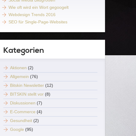
Social Media Bildgrößen
Wie oft wird ein Wort gegoogelt
Webdesign Trends 2016
SEO für Single-Page-Websites
Kategorien
Aktionen
(2)
Allgemein
(76)
Bitskin Newsletter
(12)
BITSKIN stellt vor
(8)
Diskussionen
(7)
E-Commerce
(4)
Gesundheit
(2)
Google
(95)