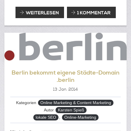
TLD
WEITERLESEN
1 KOMMENTAR
SEO:
WAS
BRINGEN
DIE
NEUEN
TOP
LEVEL
DOMAINS
Berlin bekommt eigene Städte-Domain
.berlin
13
Jan. 2014
Kategorien
Online Marketing & Content Marketing
Autor
Karsten Spieß
Tags
lokale SEO
,
Online-Marketing