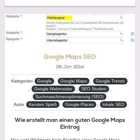
EIGENE
STÄDTE-
DOMAIN
.BERLIN
Google Maps SEO
06
Jan. 2014
Kategorien
Google
,
Google Maps
,
Google Trends
,
Google Webmaster
,
SEO Studien
,
Suchmaschinenoptimierung (SEO)
Tags
Autor
Karsten Spieß
Google Places
,
lokale SEO
Wie erstellt man einen guten Google Maps
Eintrag
Das wohl
Wichtigste beim Erstellen eines Google Maps