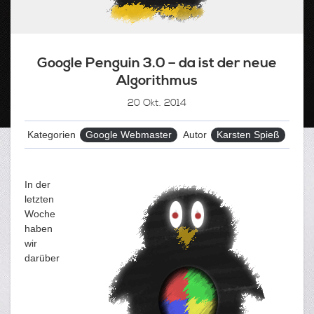
Google Penguin 3.0 – da ist der neue
Algorithmus
20
Okt. 2014
Kategorien
Google Webmaster
Autor
Karsten Spieß
In der
letzten
Woche
haben
wir
darüber