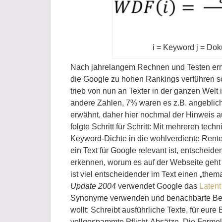
i = Keyword j = Dok
Nach jahrelangem Rechnen und Testen ermi
die Google zu hohen Rankings verführen s
trieb von nun an Texter in der ganzen Wel
andere Zahlen, 7% waren es z.B. angeblic
erwähnt, daher hier nochmal der Hinweis au
folgte Schritt für Schritt: Mit mehreren t
Keyword-Dichte in die wohlverdiente Rent
ein Text für Google relevant ist, entschei
erkennen, worum es auf der Webseite geht 
ist viel entscheidender im Text einen „the
Update 2004
verwendet Google das
Latent
Synonyme verwenden und benachbarte Begr
wollt: Schreibt ausführliche Texte, für eu
vollgespammte Pflicht-Absätze. Die Formel