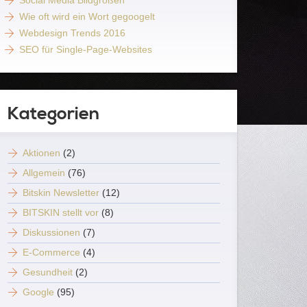
Social Media Bildgrößen
Wie oft wird ein Wort gegoogelt
Webdesign Trends 2016
SEO für Single-Page-Websites
Kategorien
Aktionen
(2)
Allgemein
(76)
Bitskin Newsletter
(12)
BITSKIN stellt vor
(8)
Diskussionen
(7)
E-Commerce
(4)
Gesundheit
(2)
Google
(95)