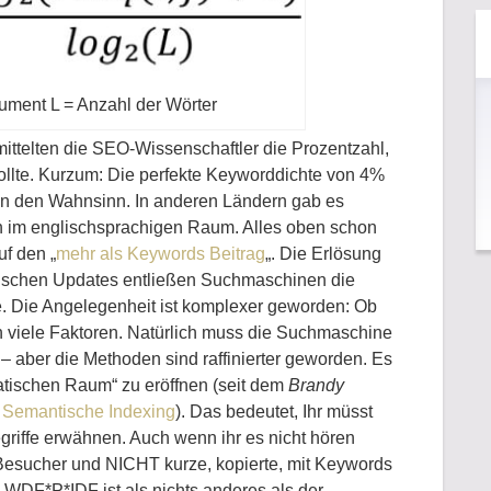
ument L = Anzahl der Wörter
ttelten die SEO-Wissenschaftler die Prozentzahl,
ollte. Kurzum: Die perfekte Keyworddichte von 4%
t in den Wahnsinn. In anderen Ländern gab es
h im englischsprachigen Raum. Alles oben schon
f den „
mehr als Keywords Beitrag
„. Die Erlösung
echnischen Updates entließen Suchmaschinen die
e. Die Angelegenheit ist komplexer geworden: Ob
den viele Faktoren. Natürlich muss die Suchmaschine
– aber die Methoden sind raffinierter geworden. Es
matischen Raum“ zu eröffnen (seit dem
Brandy
 Semantische Indexing
). Das bedeutet, Ihr müsst
iffe erwähnen. Auch wenn ihr es nicht hören
re Besucher und NICHT kurze, kopierte, mit Keywords
 WDF*P*IDF ist als nichts anderes als der