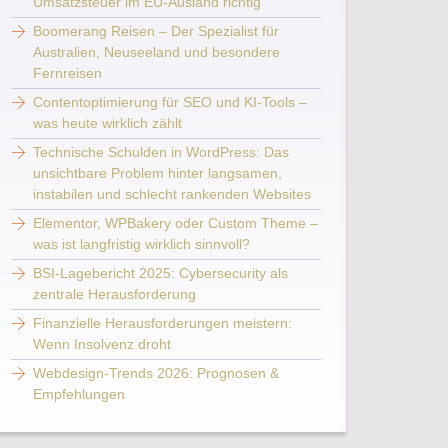
Umsatzsteuer im EU-Ausland richtig
Boomerang Reisen – Der Spezialist für
Australien, Neuseeland und besondere
aschinenoptimierung Berlin, Berlin Suchmaschi
Fernreisen
Contentoptimierung für SEO und KI-Tools –
was heute wirklich zählt
Technische Schulden in WordPress: Das
unsichtbare Problem hinter langsamen,
instabilen und schlecht rankenden Websites
Elementor, WPBakery oder Custom Theme –
was ist langfristig wirklich sinnvoll?
BSI-Lagebericht 2025: Cybersecurity als
zentrale Herausforderung
Finanzielle Herausforderungen meistern:
Wenn Insolvenz droht
Webdesign-Trends 2026: Prognosen &
Empfehlungen