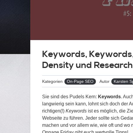
Keywords, Keywords,
Density und Research
Kategorien
On-Page SEO
Autor
Karsten S
Sie sind des Pudels Kern:
Keywords
. Auc
langwierig sein kann, lohnt sich doch der 
richtigen(!)
Keywords
ist es möglich, die Zi
Webseite zu führen. Jeder sollte sich Ge
machen und vor allem wie, wie oft und wo m
Onpage Friday gibt euch wertvolle Tipps!