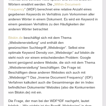
Wörtern erwähnt werden. Die „
Within-Document-
Frequency
“ (WDF) berechnet eine relative Anzahl eines
gegebenen Keywords im Verhältnis zum Vorkommen aller
anderen Wörter in einem Dokument. Es wird ein Keyword in
einem gewissen Verhältnis zu den Häufigkeiten der
anderen Wörter betrachtet
Bitskin.de
beschäftigt sich mit dem Thema
„
Websitenerstellung
“ und enthält den
gewünschten Suchbegriff „
Webdesign
“. Selbst eine
optimale Keyword Density von „Webdesign“ auf bitskin.de
steht noch vor einem entscheidenden Problem: Google
kennt genügend andere Website, die sich mit dem Thema
„
Websitenerstellung
“ beschäftigen. Die Frage ist:
Beschäftigen diese anderen Websites sich auch mit
„Webdesign“? Das „Inverse Document Frequency“ (IDF)
Verfahren kalkuliert auch die Gesamtmenge der im Index
befindlichen Dokumente/ Websites (also die Konkurrenten
von Bitskin.de) mit ein.
Die Frage, der man bei der WDF*IDF nachgeht, lautet
folglich : „Wie wichtig ist der Begriff „Webdesign“ in dem