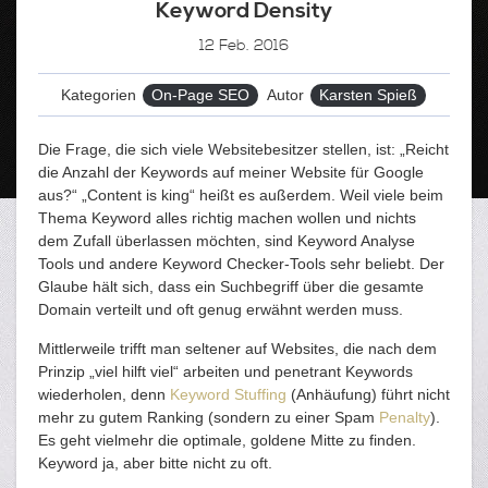
Keyword Density
12
Feb. 2016
Kategorien
On-Page SEO
Autor
Karsten Spieß
Die Frage, die sich viele Websitebesitzer stellen, ist: „Reicht
die Anzahl der Keywords auf meiner Website für Google
aus?“ „Content is king“ heißt es außerdem. Weil viele beim
Thema Keyword alles richtig machen wollen und nichts
dem Zufall überlassen möchten, sind Keyword Analyse
Tools und andere Keyword Checker-Tools sehr beliebt. Der
Glaube hält sich, dass ein Suchbegriff über die gesamte
Domain verteilt und oft genug erwähnt werden muss.
Mittlerweile trifft man seltener auf Websites, die nach dem
Prinzip „viel hilft viel“ arbeiten und penetrant Keywords
wiederholen, denn
Keyword Stuffing
(Anhäufung) führt nicht
mehr zu gutem Ranking (sondern zu einer Spam
Penalty
).
Es geht vielmehr die optimale, goldene Mitte zu finden.
Keyword ja, aber bitte nicht zu oft.