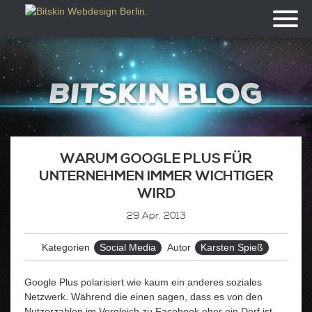
Toggl
naviga
WARUM GOOGLE PLUS FÜR
UNTERNEHMEN IMMER WICHTIGER
WIRD
29
Apr. 2013
Kategorien
Social Media
Autor
Karsten Spieß
Google Plus polarisiert wie kaum ein anderes soziales
Netzwerk. Während die einen sagen, dass es von den
Nutzerzahlen im Vergleich zu Facebook eher ein Dorf ist,