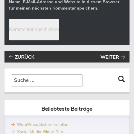
Name, E-Mail-Adresse und Website in diesem Browser
für meinen nächsten Kommentar speichern.
Beitragsnavigation
Vorheriger Beitrag:
ZURÜCK
WEITER
Suche
…
Beliebteste Beiträge
WordPress Seiten erstellen
Social Media Bildgrößen