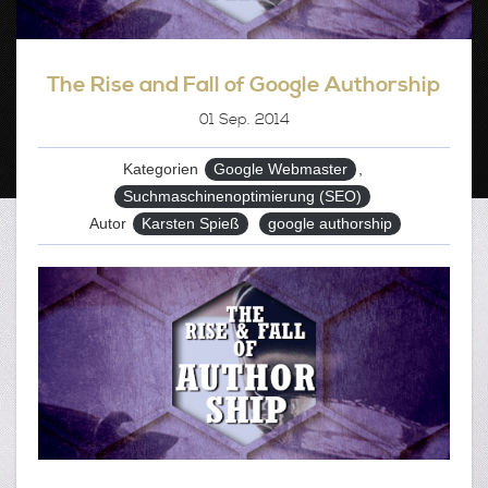
The Rise and Fall of Google Authorship
01
Sep. 2014
Kategorien
Google Webmaster
,
Suchmaschinenoptimierung (SEO)
Tags
Autor
Karsten Spieß
google authorship