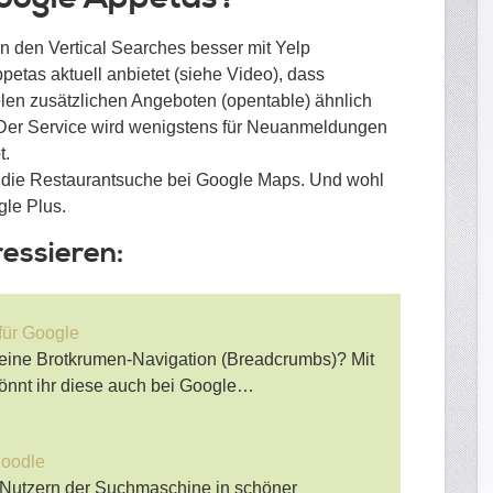
 den Vertical Searches besser mit Yelp
etas aktuell anbietet (siehe Video), dass
ielen zusätzlichen Angeboten (opentable) ähnlich
. Der Service wird wenigstens für Neuanmeldungen
t.
r die Restaurantsuche bei Google Maps. Und wohl
gle Plus.
ressieren:
für Google
e eine Brotkrumen-Navigation (Breadcrumbs)? Mit
önnt ihr diese auch bei Google…
Doodle
 Nutzern der Suchmaschine in schöner