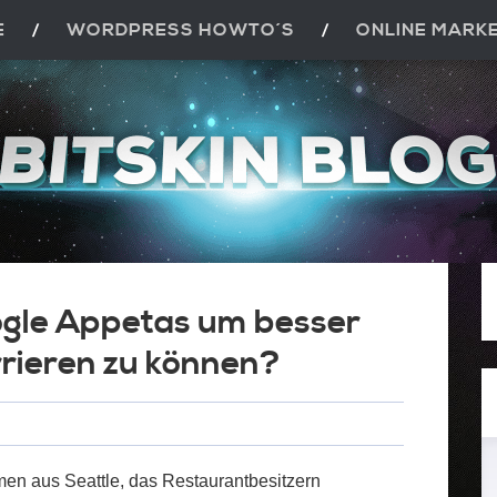
E
WORDPRESS HOWTO´S
ONLINE MARK
gle Appetas um besser
rrieren zu können?
men aus Seattle, das Restaurantbesitzern