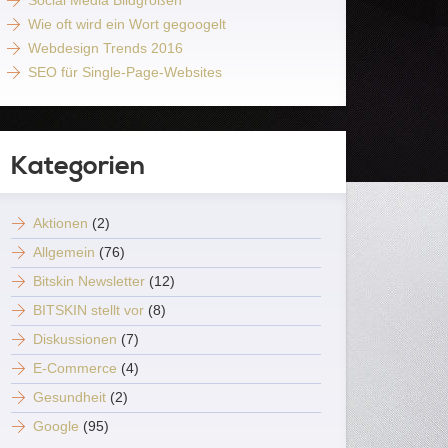
Social Media Bildgrößen
Wie oft wird ein Wort gegoogelt
Webdesign Trends 2016
SEO für Single-Page-Websites
Kategorien
Aktionen
(2)
Allgemein
(76)
Bitskin Newsletter
(12)
BITSKIN stellt vor
(8)
Diskussionen
(7)
E-Commerce
(4)
Gesundheit
(2)
Google
(95)