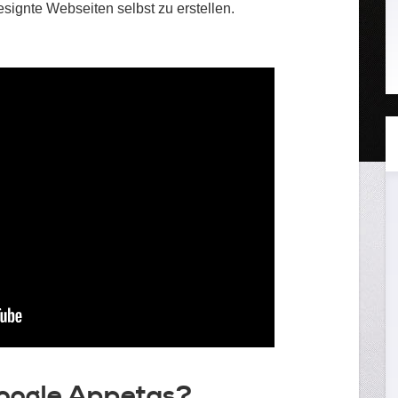
esignte Webseiten selbst zu erstellen.
ogle Appetas?