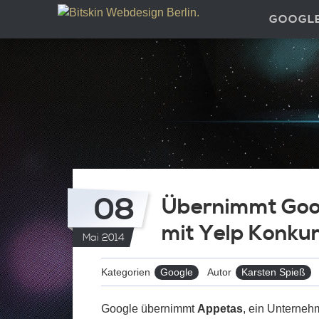
GOOGL
08
Übernimmt Goo
mit Yelp Konku
Mai 2014
Kategorien
Google
Autor
Karsten Spieß
Google übernimmt
Appetas
, ein Unterneh