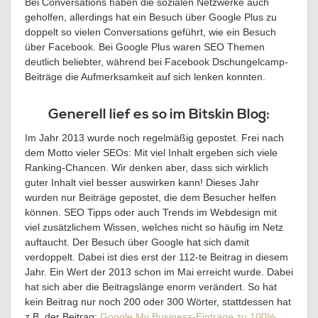
Bei Conversations haben die sozialen Netzwerke auch
geholfen, allerdings hat ein Besuch über Google Plus zu
doppelt so vielen Conversations geführt, wie ein Besuch
über Facebook. Bei Google Plus waren SEO Themen
deutlich beliebter, während bei Facebook Dschungelcamp-
Beiträge die Aufmerksamkeit auf sich lenken konnten.
Generell lief es so im Bitskin Blog:
Im Jahr 2013 wurde noch regelmäßig gepostet. Frei nach
dem Motto vieler SEOs: Mit viel Inhalt ergeben sich viele
Ranking-Chancen. Wir denken aber, dass sich wirklich
guter Inhalt viel besser auswirken kann! Dieses Jahr
wurden nur Beiträge gepostet, die dem Besucher helfen
können. SEO Tipps oder auch Trends im Webdesign mit
viel zusätzlichem Wissen, welches nicht so häufig im Netz
auftaucht. Der Besuch über Google hat sich damit
verdoppelt. Dabei ist dies erst der 112-te Beitrag in diesem
Jahr. Ein Wert der 2013 schon im Mai erreicht wurde. Dabei
hat sich aber die Beitragslänge enorm verändert. So hat
kein Beitrag nur noch 200 oder 300 Wörter, stattdessen hat
z.B. der Beitrag:
Google My Business-Einträge zu 100%