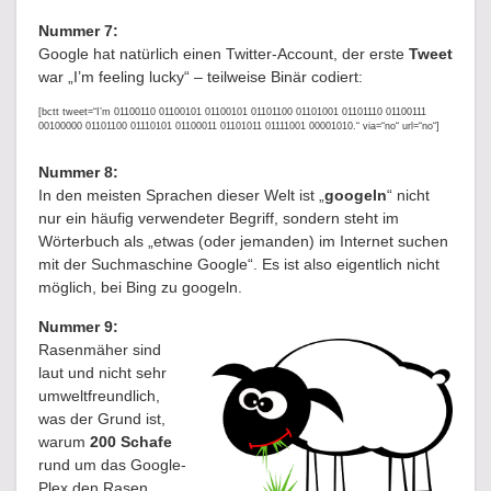
Nummer 7:
Google hat natürlich einen Twitter-Account, der erste
Tweet
war „I’m feeling lucky“ – teilweise Binär codiert:
[bctt tweet=“I’m 01100110 01100101 01100101 01101100 01101001 01101110 01100111
00100000 01101100 01110101 01100011 01101011 01111001 00001010.“ via=“no“ url=“no“]
Nummer 8:
In den meisten Sprachen dieser Welt ist „
googeln
“ nicht
nur ein häufig verwendeter Begriff, sondern steht im
Wörterbuch als „etwas (oder jemanden) im Internet suchen
mit der Suchmaschine Google“. Es ist also eigentlich nicht
möglich, bei Bing zu googeln.
Nummer 9:
Rasenmäher sind
laut und nicht sehr
umweltfreundlich,
was der Grund ist,
warum
200 Schafe
rund um das Google-
Plex den Rasen