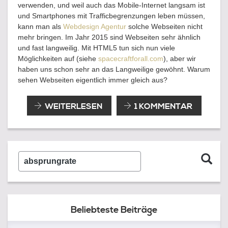
verwenden, und weil auch das Mobile-Internet langsam ist
und Smartphones mit Trafficbegrenzungen leben müssen,
kann man als
Webdesign Agentur
solche Webseiten nicht
mehr bringen. Im Jahr 2015 sind Webseiten sehr ähnlich
und fast langweilig. Mit HTML5 tun sich nun viele
Möglichkeiten auf (siehe
spacecraftforall.com
), aber wir
haben uns schon sehr an das Langweilige gewöhnt. Warum
sehen Webseiten eigentlich immer gleich aus?
AUSGEFALLENE
WEITERLESEN
1 KOMMENTAR
DESIGNS?
VERGANGENHEIT!
WARUM
WEBSEITEN
Suche
NUR
IMMER
…
GLEICH
AUSSEHEN
MÜSSEN?
Beliebteste Beiträge