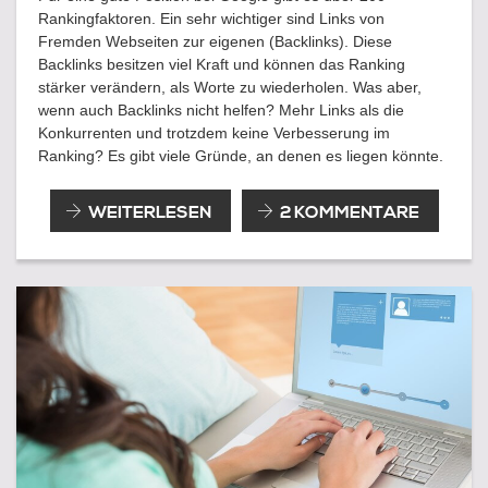
Rankingfaktoren. Ein sehr wichtiger sind Links von
Fremden Webseiten zur eigenen (Backlinks). Diese
Backlinks besitzen viel Kraft und können das Ranking
stärker verändern, als Worte zu wiederholen. Was aber,
wenn auch Backlinks nicht helfen? Mehr Links als die
Konkurrenten und trotzdem keine Verbesserung im
Ranking? Es gibt viele Gründe, an denen es liegen könnte.
WENN
WEITERLESEN
2 KOMMENTARE
BACKLINKS
NICHT
BEIM
RANKING
HELFEN