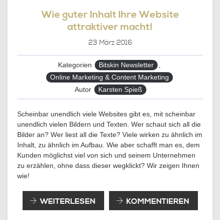
Wie guter Inhalt Ihre Website
attraktiver macht!
23
März 2016
Kategorien
Bitskin Newsletter
,
Online Marketing & Content Marketing
Autor
Karsten Spieß
Scheinbar unendlich viele Websites gibt es, mit scheinbar
unendlich vielen Bildern und Texten. Wer schaut sich all die
Bilder an? Wer liest all die Texte? Viele wirken zu ähnlich im
Inhalt, zu ähnlich im Aufbau. Wie aber schafft man es, dem
Kunden möglichst viel von sich und seinem Unternehmen
zu erzählen, ohne dass dieser wegklickt? Wir zeigen Ihnen
wie!
WIE
WEITERLESEN
KOMMENTIEREN
GUTER