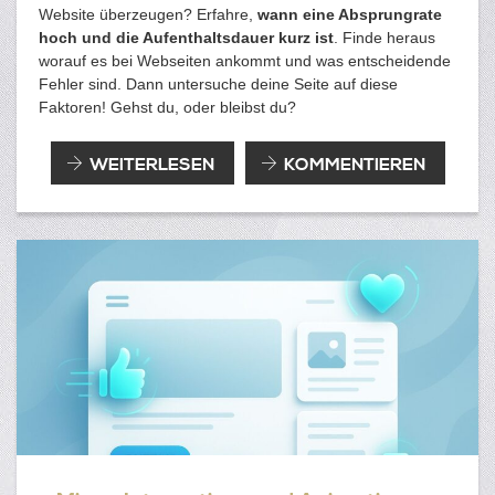
Website überzeugen? Erfahre,
wann eine Absprungrate
hoch und die Aufenthaltsdauer kurz ist
. Finde heraus
worauf es bei Webseiten ankommt und was entscheidende
Fehler sind. Dann untersuche deine Seite auf diese
Faktoren! Gehst du, oder bleibst du?
ABSPRUNGRATE
WEITERLESEN
KOMMENTIEREN
HOCH?
AUFENTHALTSDAUER
KURZ?
WARUM
BESUCHER
DEINE
WEBSITE
VERLASSEN!