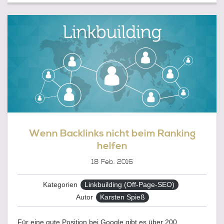
INHALT
IHRE
WEBSITE
ATTRAKTIVER
MACHT!
Wenn Backlinks nicht beim Ranking
helfen
18
Feb. 2016
Kategorien
Linkbuilding (Off-Page-SEO)
Autor
Karsten Spieß
Für eine gute Position bei Google gibt es über 200