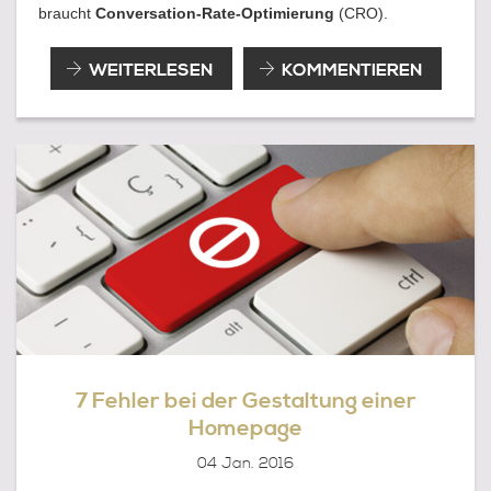
braucht
Conversation-Rate-Optimierung
(CRO).
CONVERSATION-
WEITERLESEN
KOMMENTIEREN
RATE-
OPTIMIERUNG
(CRO)
7 Fehler bei der Gestaltung einer
Homepage
04
Jan. 2016