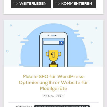
BARRIEREFREIHEIT
WEITERLESEN
KOMMENTIEREN
IM
WEB
–
MEHR
ALS
NUR
EIN
GUTER
ZUG
Mobile SEO für WordPress:
Optimierung Ihrer Website für
Mobilgeräte
28
Nov. 2023
Kategorien
Suchmaschinenoptimierung (SEO)