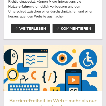
Richtig eingesetzt, können Micro-Interactions die
Nutzererfahrung
erheblich verbessern und den
Unterschied zwischen einer durchschnittlichen und einer
herausragenden Website ausmachen.
MICRO-
WEITERLESEN
KOMMENTIEREN
INTERACTIONS
UND
ANIMATIONEN:
KLEINE
EFFEKTE
MIT
GROSSER W
IRKUNG I
M W
EBDESIGN 2
025
Barrierefreiheit im Web – mehr als nur