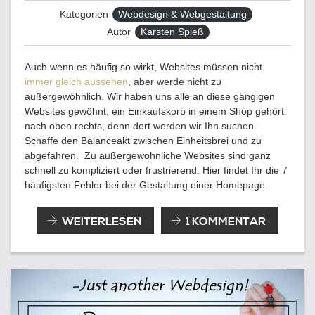
Kategorien
Webdesign & Webgestaltung
Autor
Karsten Spieß
Auch wenn es häufig so wirkt, Websites müssen nicht
immer gleich aussehen
, aber werde nicht zu
außergewöhnlich. Wir haben uns alle an diese gängigen
Websites gewöhnt, ein Einkaufskorb in einem Shop gehört
nach oben rechts, denn dort werden wir Ihn suchen.
Schaffe den Balanceakt zwischen Einheitsbrei und zu
abgefahren. Zu außergewöhnliche Websites sind ganz
schnell zu kompliziert oder frustrierend. Hier findet Ihr die 7
häufigsten Fehler bei der Gestaltung einer Homepage.
7
WEITERLESEN
1 KOMMENTAR
FEHLER
BEI
DER
GESTALTUNG
EINER
HOMEPAGE